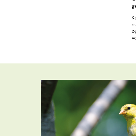
g
K
n
o
v