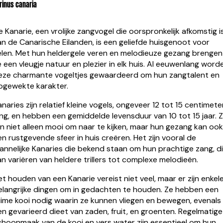
rinus canaria
e Kanarie, een vrolijke zangvogel die oorspronkelijk afkomstig i
an de Canarische Eilanden, is een geliefde huisgenoot voor
elen. Met hun heldergele veren en melodieuze gezang brengen
e een vleugje natuur en plezier in elk huis. Al eeuwenlang word
eze charmante vogeltjes gewaardeerd om hun zangtalent en
pgewekte karakter.
anaries zijn relatief kleine vogels, ongeveer 12 tot 15 centimete
ang, en hebben een gemiddelde levensduur van 10 tot 15 jaar. 
ijn niet alleen mooi om naar te kijken, maar hun gezang kan oo
en rustgevende sfeer in huis creëren. Het zijn vooral de
annelijke Kanaries die bekend staan om hun prachtige zang, d
an variëren van heldere trillers tot complexe melodieën.
et houden van een Kanarie vereist niet veel, maar er zijn enkel
elangrijke dingen om in gedachten te houden. Ze hebben een
uime kooi nodig waarin ze kunnen vliegen en bewegen, evenals
en gevarieerd dieet van zaden, fruit, en groenten. Regelmatige
choonmaak van de kooi en vers water zijn essentieel om hun