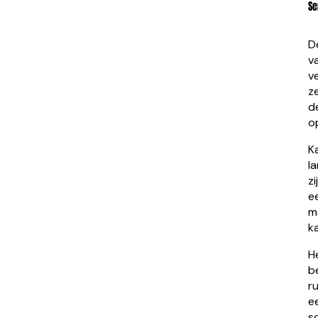
Se
D
v
v
z
d
o
K
l
z
e
m
k
H
b
r
e
s