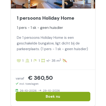
1 persoons Holiday Home
1 pers - 1 sk - geen huisdier
De 1 persoons Holiday Home is een
geschakelde bungalow, ligt dicht bij de
parkeerplaats. (1 pers - 1 sk - geen huisdier)
2
1
1
1
+/- 38 m
€ 360,50
vanaf
incl. toeslagen
26-10-2026
29-10-2026
Boek nu