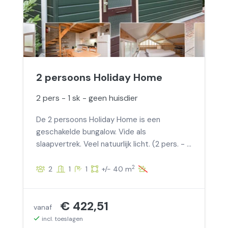
2 persoons Holiday Home
2 pers - 1 sk - geen huisdier
De 2 persoons Holiday Home is een
geschakelde bungalow. Vide als
slaapvertrek. Veel natuurlijk licht. (2 pers. - 1
sk - geen huisdier)
2
2
1
1
+/- 40 m
€ 422,51
vanaf
incl. toeslagen