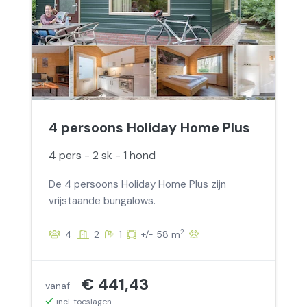
4 persoons Holiday Home Plus
4 pers - 2 sk - 1 hond
De 4 persoons Holiday Home Plus zijn
vrijstaande bungalows.
2
4
2
1
+/- 58 m
€ 441,43
vanaf
incl. toeslagen