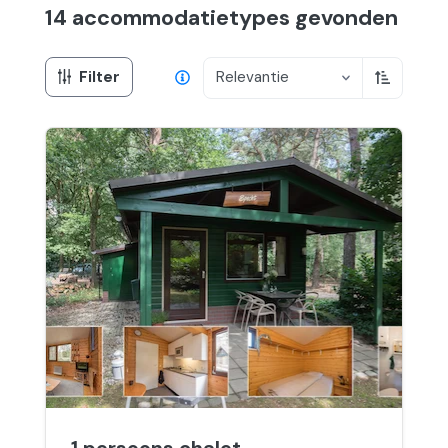
14 accommodatietypes
gevonden
Filter
Relevantie
Oplopend