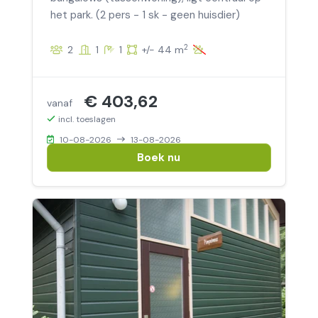
het park. (2 pers - 1 sk - geen huisdier)
2
2
1
1
+/- 44 m
€ 403,62
vanaf
incl. toeslagen
10-08-2026
13-08-2026
Boek nu