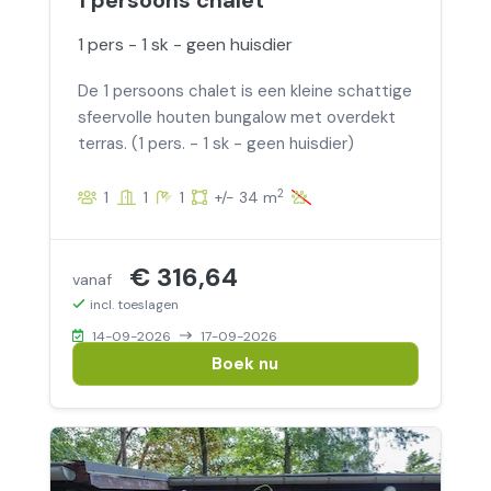
1 persoons chalet
1 pers - 1 sk - geen huisdier
De 1 persoons chalet is een kleine schattige
sfeervolle houten bungalow met overdekt
terras. (1 pers. - 1 sk - geen huisdier)
2
1
1
1
+/- 34 m
€ 316,64
vanaf
incl. toeslagen
14-09-2026
17-09-2026
Boek nu