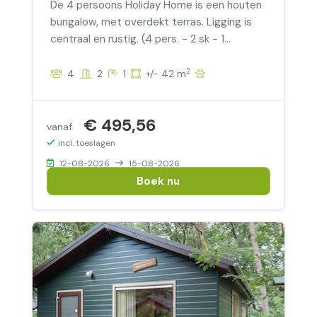
De 4 persoons Holiday Home is een houten
bungalow, met overdekt terras. Ligging is
centraal en rustig. (4 pers. - 2 sk - 1
huisdier)
2
4
2
1
+/- 42 m
€ 495,56
vanaf
incl. toeslagen
12-08-2026
15-08-2026
Boek nu