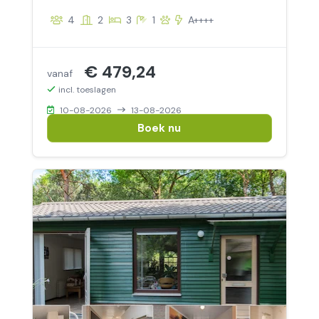
4
2
3
1
A++++
€ 479,24
vanaf
incl. toeslagen
10-08-2026
13-08-2026
Boek nu