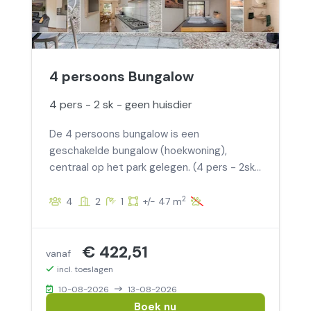
4 persoons Bungalow
4 pers - 2 sk - geen huisdier
De 4 persoons bungalow is een
geschakelde bungalow (hoekwoning),
centraal op het park gelegen. (4 pers - 2sk
- geen huisdier)
2
4
2
1
+/- 47 m
€ 422,51
vanaf
incl. toeslagen
10-08-2026
13-08-2026
Boek nu