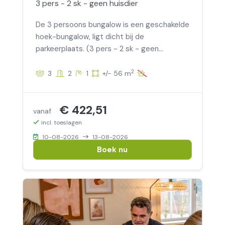
3 pers - 2 sk - geen huisdier
De 3 persoons bungalow is een geschakelde
hoek-bungalow, ligt dicht bij de
parkeerplaats. (3 pers - 2 sk - geen
huisdier)
2
3
2
1
+/- 56 m
€ 422,51
vanaf
incl. toeslagen
10-08-2026
13-08-2026
Boek nu