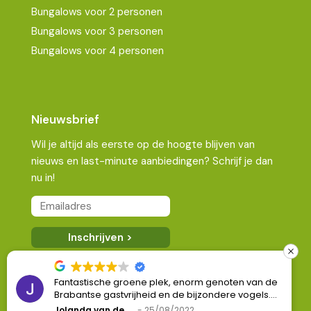
Bungalows voor 2 personen
Bungalows voor 3 personen
Bungalows voor 4 personen
Nieuwsbrief
Wil je altijd als eerste op de hoogte blijven van
nieuws en last-minute aanbiedingen? Schrijf je dan
nu in!
Fantastische groene plek, enorm genoten van de
Brabantse gastvrijheid en de bijzondere vogels.
Kopieer naar klembord
Helaas te kort geweest om gebruik te maken van
Jolanda van den Berg
25/08/2022