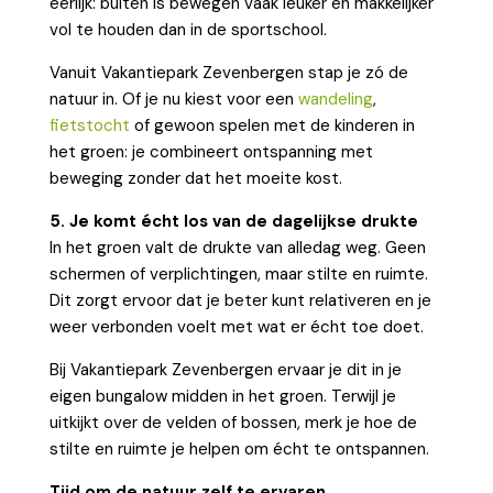
eerlijk: buiten is bewegen vaak leuker én makkelijker
vol te houden dan in de sportschool.
Vanuit Vakantiepark Zevenbergen stap je zó de
natuur in. Of je nu kiest voor een
wandeling
,
fietstocht
of gewoon spelen met de kinderen in
het groen: je combineert ontspanning met
beweging zonder dat het moeite kost.
5. Je komt écht los van de dagelijkse drukte
In het groen valt de drukte van alledag weg. Geen
schermen of verplichtingen, maar stilte en ruimte.
Dit zorgt ervoor dat je beter kunt relativeren en je
weer verbonden voelt met wat er écht toe doet.
Bij Vakantiepark Zevenbergen ervaar je dit in je
eigen bungalow midden in het groen. Terwijl je
uitkijkt over de velden of bossen, merk je hoe de
stilte en ruimte je helpen om écht te ontspannen.
Tijd om de natuur zelf te ervaren