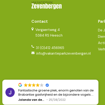
Contact
Par
Vergaertweg 4
De 
5384 RS Heesch
Dier
Acti
31 (0)412 456965
Verh
info@vakantieparkzevenbergen.nl
Fantastische groene plek, enorm genoten van de
Brabantse gastvrijheid en de bijzondere vogels.
Kopieer naar klembord
Helaas te kort geweest om gebruik te maken van
Jolanda van den Berg
25/08/2022
de sportfaciliteiten..