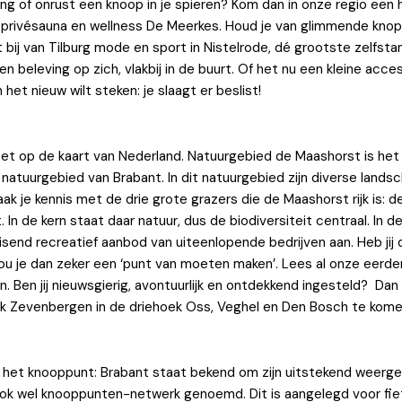
ng of onrust een knoop in je spieren? Kom dan in onze regio een h
ij privésauna en wellness De Meerkes. Houd je van glimmende kno
 bij van Tilburg mode en sport in Nistelrode, dé grootste zelfs
n beleving op zich, vlakbij in de buurt. Of het nu een kleine access
n het nieuw wilt steken: je slaagt er beslist!
zet op de kaart van Nederland. Natuurgebied de Maashorst is het
natuurgebied van Brabant. In dit natuurgebied zijn diverse lands
k je kennis met de drie grote grazers die de Maashorst rijk is: 
. In de kern staat daar natuur, dus de biodiversiteit centraal. In 
ruisend recreatief aanbod van uiteenlopende bedrijven aan. Heb jij
u je dan zeker een ‘punt van moeten maken’. Lees al onze eerder
n. Ben jij nieuwsgierig, avontuurlijk en ontdekkend ingesteld? Dan 
rk Zevenbergen in de driehoek Oss, Veghel en Den Bosch te kome
 het knooppunt: Brabant staat bekend om zijn uitstekend weerg
ok wel knooppunten-netwerk genoemd. Dit is aangelegd voor fiet