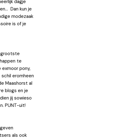
eerlijk dagje
pen… Dan kun je
tandige modezaak
oire is of je
 grootste
chappen te
de exmoor pony,
de schil eromheen
 de Maashorst al
e blogs en je
dien jij sowieso
n. PUNT-uit!
egeven
sers als ook