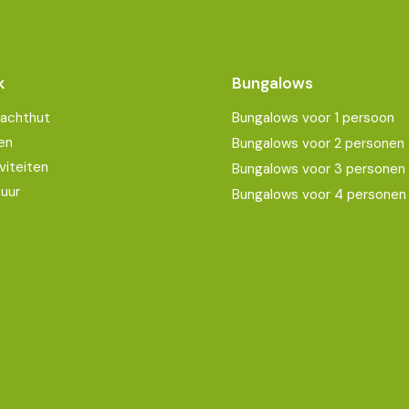
k
Bungalows
Jachthut
Bungalows voor 1 persoon
en
Bungalows voor 2 personen
viteiten
Bungalows voor 3 personen
uur
Bungalows voor 4 personen
Wunderbares Ort, Ich kann es nur empfehlen.
Rui Barbosa
20/08/2022