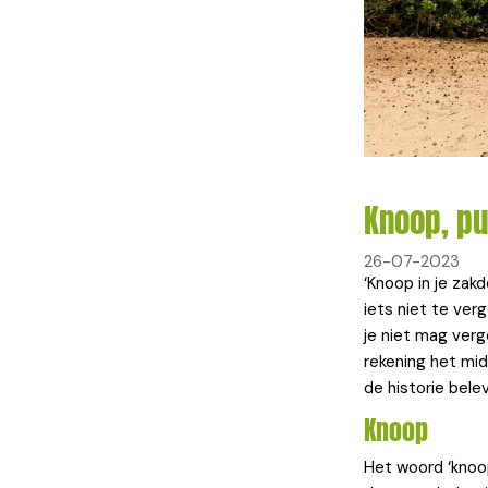
Knoop, p
26-07-2023
‘Knoop in je zak
iets niet te ver
je niet mag ver
rekening het mid
de historie bel
Knoop
Het woord ‘knoo