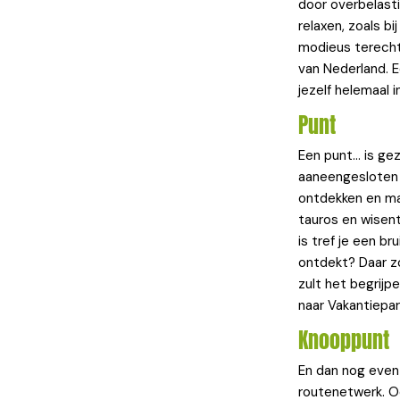
door overbelasti
relaxen, zoals b
modieus terecht
van Nederland. Ee
jezelf helemaal i
Punt
Een punt… is ge
aaneengesloten 
ontdekken en maa
tauros en wisent
is tref je een b
ontdekt? Daar zo
zult het begrijpe
naar Vakantiepa
Knooppunt
En dan nog even
routenetwerk. O