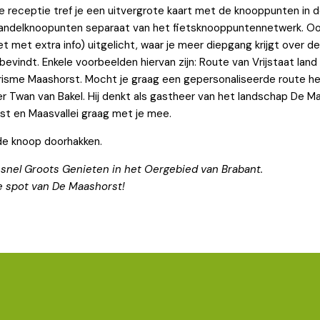
de receptie tref je een uitvergrote kaart met de knooppunten in d
andelknoopunten separaat van het fietsknooppuntennetwerk. Ook
et met extra info) uitgelicht, waar je meer diepgang krijgt over de
vindt. Enkele voorbeelden hiervan zijn: Route van Vrijstaat lan
risme Maashorst. Mocht je graag een gepersonaliseerde route h
r Twan van Bakel. Hij denkt als gastheer van het landschap De M
st en Maasvallei graag met je mee.
e knoop doorhakken.
nel Groots Genieten in het Oergebied van Brabant.
e spot van De Maashorst!