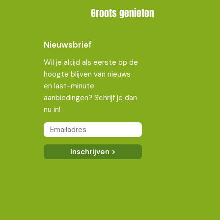
Groots genieten
Nieuwsbrief
Wil je altijd als eerste op de
hoogte blijven van nieuws
en last-minute
aanbiedingen? Schrijf je dan
nu in!
Hier kom je voor rust , en natuur.
AR van Duijn
16/08/2022