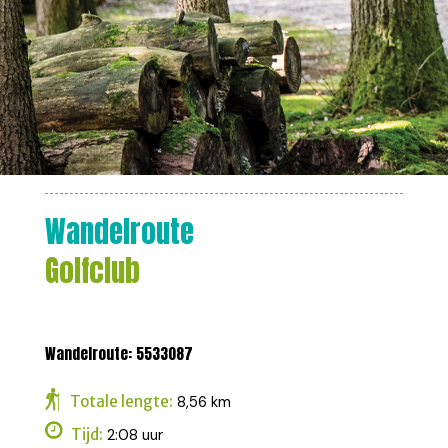
Wandelroute
Golfclub
Wandelroute: 5533087
Totale lengte:
8,56 km
Tijd:
2:08 uur