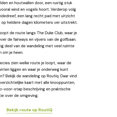
lden en houtwallen door, een rustig stuk
 vooral wind en vogels hoort. Verderop volg
eidedreef, een lang recht pad met uitzicht
h op heldere dagen kilometers ver uitstrekt.
loopt de route langs The Duke Club, waar je
 over de fairways en vijvers van de golfbaan.
tig deel van de wandeling met veel ruimte
n om je heen.
recies zien welke route je loopt, waar de
nten liggen en waar je onderweg kunt
n? Bekijk de wandeling op Routiq. Daar vind
verzichtelijke kaart met alle knooppunten,
p-voor-stap beschrijving en praktische
tie over de omgeving.
Bekijk route op RoutiQ