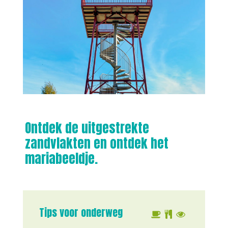
Ontdek de uitgestrekte
zandvlakten en ontdek het
mariabeeldje.
Tips voor onderweg